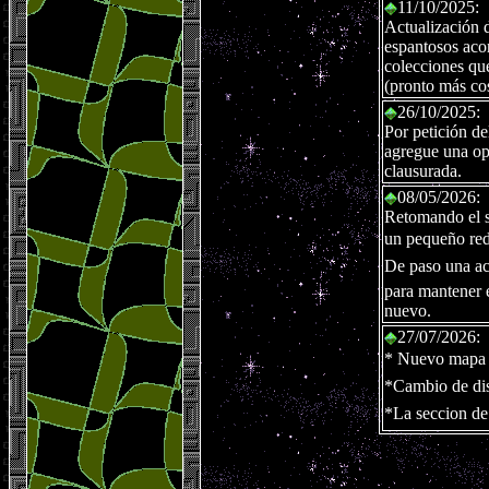
11/10/2025:
Actualización 
espantosos acor
colecciones que
(pronto más cos
26/10/2025:
Por petición d
agregue una op
clausurada.
08/05/2026:
Retomando el si
un pequeño redi
De paso una a
para mantener e
nuevo.
.
27/07/2026:
* Nuevo mapa d
*Cambio de dis
*La seccion de